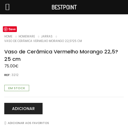
BESTPOINT
Save
HOME
HOMEWARE
JARRAS
VASO DE CERÂMICA VERMELHO MORANGO 22,5?25 CM
Vaso de Cerâmica Vermelho Morango 22,5?
25 cm
75.00
€
REF:
3212
EM STOCK
ADICIONAR
ADICIONAR AOS FAVORITOS