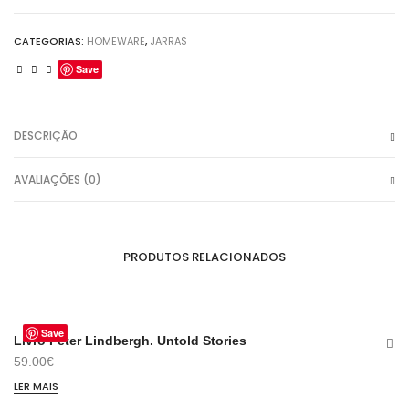
CATEGORIAS:
HOMEWARE
,
JARRAS
Save
DESCRIÇÃO
AVALIAÇÕES (0)
PRODUTOS RELACIONADOS
Save
ESGOTADO
Livro Peter Lindbergh. Untold Stories
Ca
59.00
€
49
LER MAIS
AD