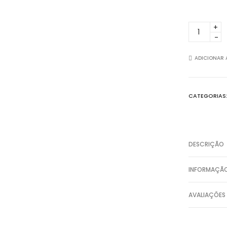
Sapatilha
de
ballet
com
ADICIONAR 
biqueira
dividida
quantity
CATEGORIAS
DESCRIÇÃO
INFORMAÇÃO
AVALIAÇÕES 