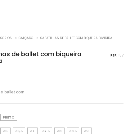
SORIOS
CALÇADO
SAPATILHAS DE BALLET COM BIQUEIRA DIVIDIDA
has de ballet com biqueira
REF:
157
a
de ballet com
PRETO
36
36,5
37
37.5
38
38.5
39