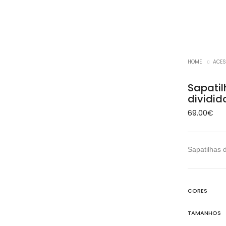
HOME
ACES
Sapatil
dividid
69.00
€
Sapatilhas 
CORES
TAMANHOS