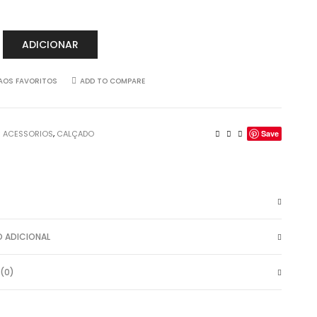
s
ADICIONAR
AOS FAVORITOS
ADD TO COMPARE
:
ACESSORIOS
,
CALÇADO
Save
 ADICIONAL
(0)