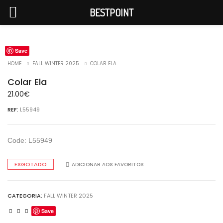
BESTPOINT
Save
ESGOTADO
HOME
FALL WINTER 2025
COLAR ELA
Colar Ela
21.00
€
REF:
L55949
Code: L55949
ESGOTADO
ADICIONAR AOS FAVORITOS
CATEGORIA:
FALL WINTER 2025
Save