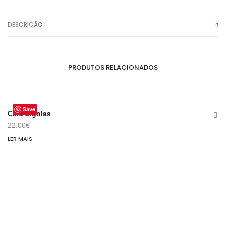
DESCRIÇÃO
PRODUTOS RELACIONADOS
Save
ESGOTADO
Cara argolas
Sa
22.00
€
23
LER MAIS
AD