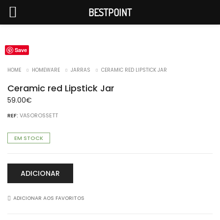
BESTPOINT
Save
HOME
HOMEWARE
JARRAS
CERAMIC RED LIPSTICK JAR
Ceramic red Lipstick Jar
59.00
€
REF:
VASOROSSETT
EM STOCK
ADICIONAR
ADICIONAR AOS FAVORITOS