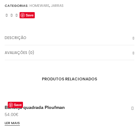
CATEGORIAS:
HOMEWARE
,
JARRAS
Save
DESCRIÇÃO
AVALIAÇÕES (0)
PRODUTOS RELACIONADOS
Save
ESGOTADO
Bandeja quadrada Ploufman
Ca
54.00
€
49
LER MAIS
AD