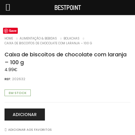
BESTPOINT
Save
HOME
ALIMENTAÇÃO & BEBIDAS
BOLACHAS
CAIXA DE BISCOITOS DE CHOCOLATE COM LARANJA – 100 G
Caixa de biscoitos de chocolate com laranja
– 100 g
4.99
€
REF:
202632
EM STOCK
ADICIONAR
ADICIONAR AOS FAVORITOS