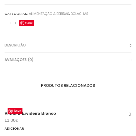
CATEGORIAS:
ALIMENTAÇÃO & BEBIDAS
,
BOLACHAS
Save
DESCRIÇÃO
AVALIAÇÕES (0)
PRODUTOS RELACIONADOS
Save
Vinha D’Ervideira Branco
In
11.00
€
18
ADICIONAR
AD