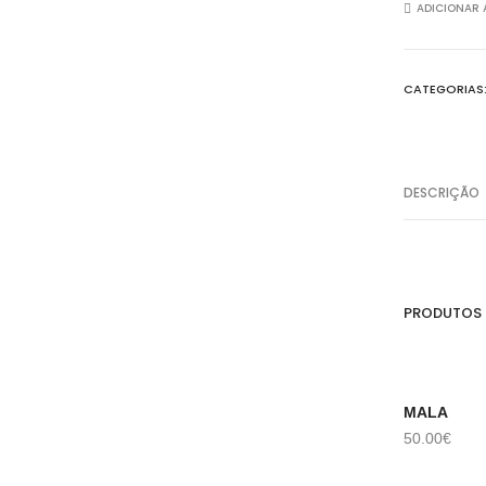
ADICIONAR 
CATEGORIAS
DESCRIÇÃO
PRODUTOS
MALA
ADICIONAR
ADICION
50.00
€