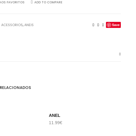
AOS FAVORITOS
ADD TO COMPARE
:
ACESSORIOS
,
ANEIS
Save
 RELACIONADOS
ANEL
BRINC
AR
ADICIONAR
LER 
11.99
€
10.00
€