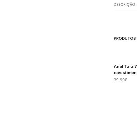
DESCRIÇÃO
PRODUTOS
ESGOTA
Anel Tara 
revestimen
LER MAIS
LER MAIS
39.99
€