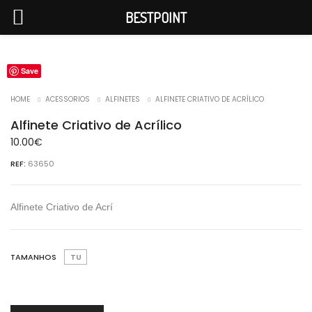
BESTPOINT
Save
HOME
ACESSORIOS
ALFINETES
ALFINETE CRIATIVO DE ACRÍLICO
Alfinete Criativo de Acrílico
10.00
€
REF:
63650
Alfinete Criativo de Acrí
TAMANHOS
TU